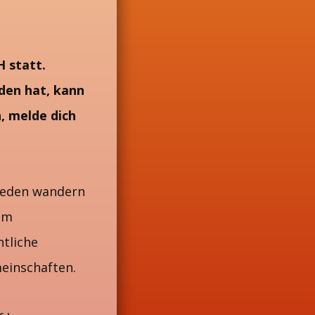
 statt.
nden hat, kann
, melde dich
hieden wandern
 im
tliche
einschaften.